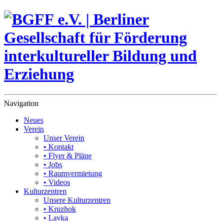
Navigation
Neues
Verein
Unser Verein
• Kontakt
• Flyer & Pläne
• Jobs
• Raumvermietung
• Videos
Kulturzentren
Unsere Kulturzentren
• Kruzhok
• Lavka