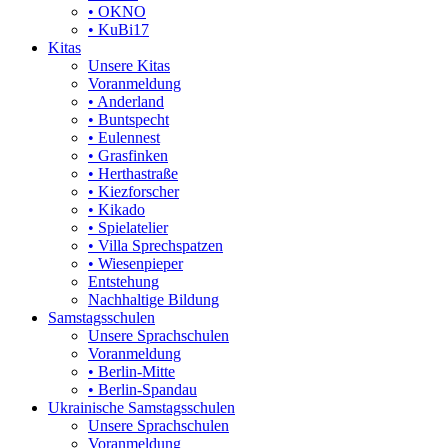
• OKNO
• KuBi17
Kitas
Unsere Kitas
Voranmeldung
• Anderland
• Buntspecht
• Eulennest
• Grasfinken
• Herthastraße
• Kiezforscher
• Kikado
• Spielatelier
• Villa Sprechspatzen
• Wiesenpieper
Entstehung
Nachhaltige Bildung
Samstagsschulen
Unsere Sprachschulen
Voranmeldung
• Berlin-Mitte
• Berlin-Spandau
Ukrainische Samstagsschulen
Unsere Sprachschulen
Voranmeldung