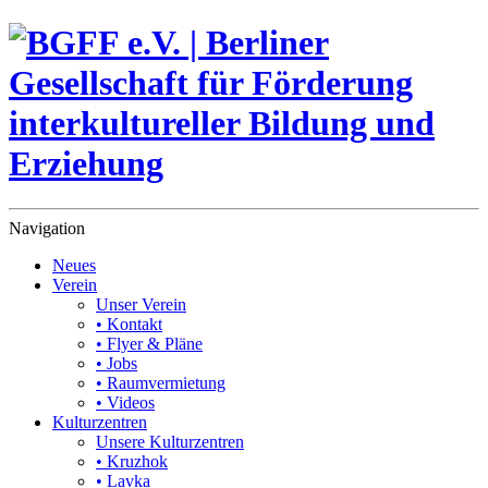
Navigation
Neues
Verein
Unser Verein
• Kontakt
• Flyer & Pläne
• Jobs
• Raumvermietung
• Videos
Kulturzentren
Unsere Kulturzentren
• Kruzhok
• Lavka