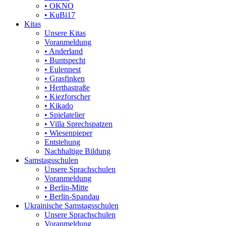
• OKNO
• KuBi17
Kitas
Unsere Kitas
Voranmeldung
• Anderland
• Buntspecht
• Eulennest
• Grasfinken
• Herthastraße
• Kiezforscher
• Kikado
• Spielatelier
• Villa Sprechspatzen
• Wiesenpieper
Entstehung
Nachhaltige Bildung
Samstagsschulen
Unsere Sprachschulen
Voranmeldung
• Berlin-Mitte
• Berlin-Spandau
Ukrainische Samstagsschulen
Unsere Sprachschulen
Voranmeldung