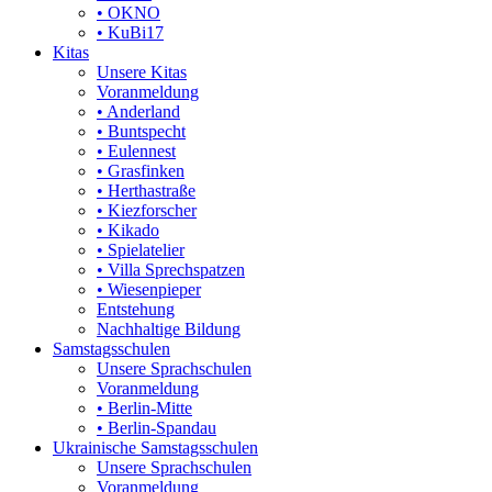
• OKNO
• KuBi17
Kitas
Unsere Kitas
Voranmeldung
• Anderland
• Buntspecht
• Eulennest
• Grasfinken
• Herthastraße
• Kiezforscher
• Kikado
• Spielatelier
• Villa Sprechspatzen
• Wiesenpieper
Entstehung
Nachhaltige Bildung
Samstagsschulen
Unsere Sprachschulen
Voranmeldung
• Berlin-Mitte
• Berlin-Spandau
Ukrainische Samstagsschulen
Unsere Sprachschulen
Voranmeldung