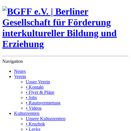
Navigation
Neues
Verein
Unser Verein
• Kontakt
• Flyer & Pläne
• Jobs
• Raumvermietung
• Videos
Kulturzentren
Unsere Kulturzentren
• Kruzhok
• Lavka