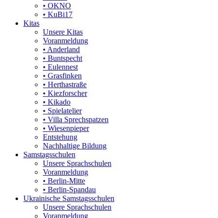
• OKNO
• KuBi17
Kitas
Unsere Kitas
Voranmeldung
• Anderland
• Buntspecht
• Eulennest
• Grasfinken
• Herthastraße
• Kiezforscher
• Kikado
• Spielatelier
• Villa Sprechspatzen
• Wiesenpieper
Entstehung
Nachhaltige Bildung
Samstagsschulen
Unsere Sprachschulen
Voranmeldung
• Berlin-Mitte
• Berlin-Spandau
Ukrainische Samstagsschulen
Unsere Sprachschulen
Voranmeldung