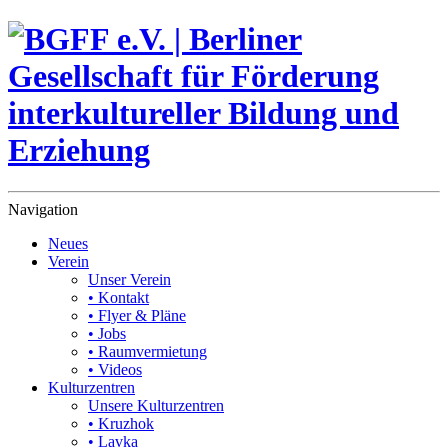
Navigation
Neues
Verein
Unser Verein
• Kontakt
• Flyer & Pläne
• Jobs
• Raumvermietung
• Videos
Kulturzentren
Unsere Kulturzentren
• Kruzhok
• Lavka