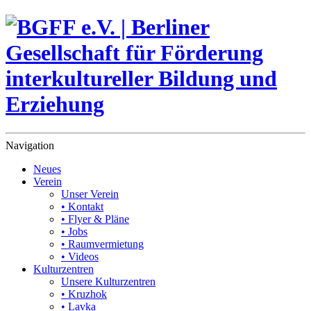
Navigation
Neues
Verein
Unser Verein
• Kontakt
• Flyer & Pläne
• Jobs
• Raumvermietung
• Videos
Kulturzentren
Unsere Kulturzentren
• Kruzhok
• Lavka