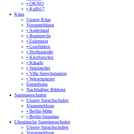
• OKNO
• KuBi17
Kitas
Unsere Kitas
Voranmeldung
• Anderland
• Buntspecht
• Eulennest
• Grasfinken
• Herthastraße
• Kiezforscher
• Kikado
• Spielatelier
• Villa Sprechspatzen
• Wiesenpieper
Entstehung
Nachhaltige Bildung
Samstagsschulen
Unsere Sprachschulen
Voranmeldung
• Berlin-Mitte
• Berlin-Spandau
Ukrainische Samstagsschulen
Unsere Sprachschulen
Voranmeldung