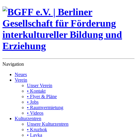
Navigation
Neues
Verein
Unser Verein
• Kontakt
• Flyer & Pläne
• Jobs
• Raumvermietung
• Videos
Kulturzentren
Unsere Kulturzentren
• Kruzhok
• Lavka