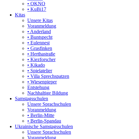
• OKNO
• KuBi17
Kitas
Unsere Kitas
Voranmeldung
• Anderland
• Buntspecht
• Eulennest
• Grasfinken
• Herthastraße
• Kiezforscher
• Kikado
• Spielatelier
• Villa Sprechspatzen
• Wiesenpieper
Entstehung
Nachhaltige Bildung
Samstagsschulen
Unsere Sprachschulen
Voranmeldung
• Berlin-Mitte
• Berlin-Spandau
Ukrainische Samstagsschulen
Unsere Sprachschulen
Voranmeldung