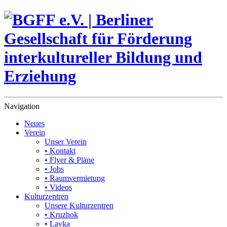
Navigation
Neues
Verein
Unser Verein
• Kontakt
• Flyer & Pläne
• Jobs
• Raumvermietung
• Videos
Kulturzentren
Unsere Kulturzentren
• Kruzhok
• Lavka