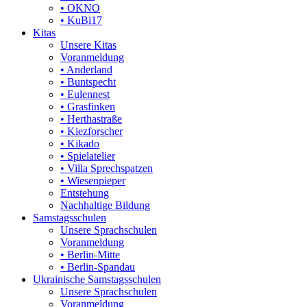
• OKNO
• KuBi17
Kitas
Unsere Kitas
Voranmeldung
• Anderland
• Buntspecht
• Eulennest
• Grasfinken
• Herthastraße
• Kiezforscher
• Kikado
• Spielatelier
• Villa Sprechspatzen
• Wiesenpieper
Entstehung
Nachhaltige Bildung
Samstagsschulen
Unsere Sprachschulen
Voranmeldung
• Berlin-Mitte
• Berlin-Spandau
Ukrainische Samstagsschulen
Unsere Sprachschulen
Voranmeldung