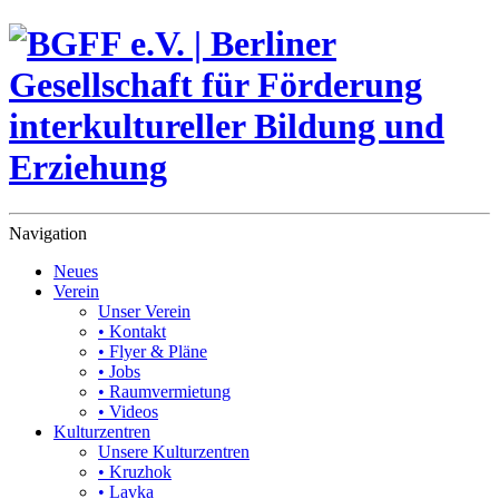
Navigation
Neues
Verein
Unser Verein
• Kontakt
• Flyer & Pläne
• Jobs
• Raumvermietung
• Videos
Kulturzentren
Unsere Kulturzentren
• Kruzhok
• Lavka