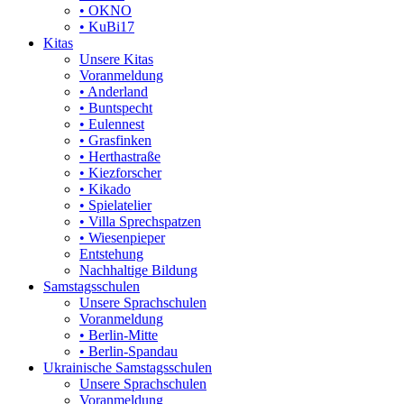
• OKNO
• KuBi17
Kitas
Unsere Kitas
Voranmeldung
• Anderland
• Buntspecht
• Eulennest
• Grasfinken
• Herthastraße
• Kiezforscher
• Kikado
• Spielatelier
• Villa Sprechspatzen
• Wiesenpieper
Entstehung
Nachhaltige Bildung
Samstagsschulen
Unsere Sprachschulen
Voranmeldung
• Berlin-Mitte
• Berlin-Spandau
Ukrainische Samstagsschulen
Unsere Sprachschulen
Voranmeldung