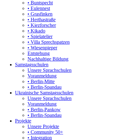
• Buntspecht
• Eulennest
• Grasfinken
• Herthastraße
• Kiezforscher
• Kikado
• Spielatelier
• Villa Sprechspatzen
• Wiesenpieper
Entstehung
Nachhaltige Bildung
Samstagsschulen
Unsere Sprachschulen
Voranmeldung
• Berlin-Mitte
• Berlin-Spandau
Ukrainische Samstagsschulen
Unsere Sprachschulen
Voranmeldung
• Berlin-Pankow
• Berlin-Spandau
Projekte
Unsere Projekte
• Community 50+
• Integration