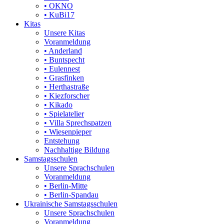
• OKNO
• KuBi17
Kitas
Unsere Kitas
Voranmeldung
• Anderland
• Buntspecht
• Eulennest
• Grasfinken
• Herthastraße
• Kiezforscher
• Kikado
• Spielatelier
• Villa Sprechspatzen
• Wiesenpieper
Entstehung
Nachhaltige Bildung
Samstagsschulen
Unsere Sprachschulen
Voranmeldung
• Berlin-Mitte
• Berlin-Spandau
Ukrainische Samstagsschulen
Unsere Sprachschulen
Voranmeldung