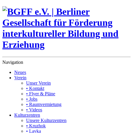
Navigation
Neues
Verein
Unser Verein
• Kontakt
• Flyer & Pläne
• Jobs
• Raumvermietung
• Videos
Kulturzentren
Unsere Kulturzentren
• Kruzhok
• Lavka