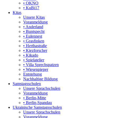
• OKNO
• KuBi17
Kitas
Unsere Kitas
Voranmeldung
• Anderland
• Buntspecht
• Eulennest
• Grasfinken
• Herthastraße
• Kiezforscher
• Kikado
• Spielatelier
• Villa Sprechspatzen
• Wiesenpieper
Entstehung
Nachhaltige Bildung
Samstagsschulen
Unsere Sprachschulen
Voranmeldung
• Berlin-Mitte
• Berlin-Spandau
Ukrainische Samstagsschulen
Unsere Sprachschulen
Voranmeldung